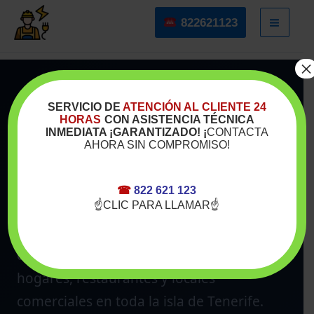
Ir
822621123
al
contenido
×
SERVICIO TÉCNICO A DOMICILIO
SERVICIO DE
ATENCIÓN AL CLIENTE 24
HORAS
CON ASISTENCIA TÉCNICA
Reparación de Extractores
y
INMEDIATA ¡GARANTIZADO! ¡
CONTACTA
AHORA SIN COMPROMISO!
Campanas Extractoras en Tenerife
Servicio técnico especializado en
☎
822 621 123
☝CLIC PARA LLAMAR☝
reparación, instalación y mantenimiento
de campanas extractoras, extractores de
cocina y sistemas de ventilación para
hogares, restaurantes y locales
comerciales en toda la isla de Tenerife.