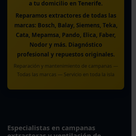
a tu domicilio en Tenerife.
Reparamos extractores de todas las
marcas: Bosch, Balay, Siemens, Teka,
Cata, Mepamsa, Pando, Elica, Faber,
Nodor y más. Diagnóstico
profesional y repuestos originales.
Reparación y mantenimiento de campanas —
Todas las marcas — Servicio en toda la isla
Especialistas en campanas
extractoras y ventilación de