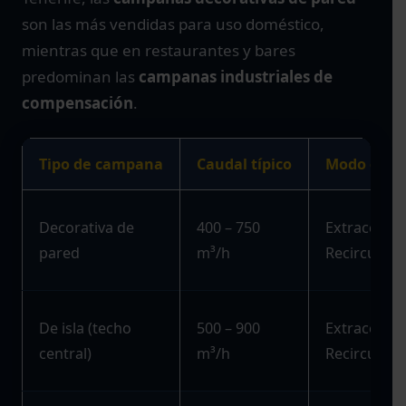
son las más vendidas para uso doméstico,
mientras que en restaurantes y bares
predominan las
campanas industriales de
compensación
.
Tipo de campana
Caudal típico
Modo de e
Decorativa de
400 – 750
Extracción 
pared
m³/h
Recirculaci
De isla (techo
500 – 900
Extracción 
central)
m³/h
Recirculaci