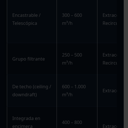
Encastrable /
300 – 600
Extracción 
Telescópica
m³/h
Recirculaci
250 – 500
Extracción 
Grupo filtrante
m³/h
Recirculaci
De techo (ceiling /
600 – 1.000
Extracción
downdraft)
m³/h
Integrada en
400 – 800
encimera
Extracción