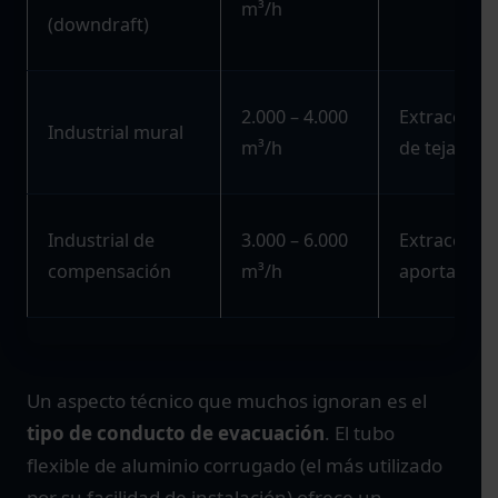
m³/h
(downdraft)
2.000 – 4.000
Extracción
Industrial mural
m³/h
de tejado
Industrial de
3.000 – 6.000
Extracción 
compensación
m³/h
aportación 
Un aspecto técnico que muchos ignoran es el
tipo de conducto de evacuación
. El tubo
flexible de aluminio corrugado (el más utilizado
por su facilidad de instalación) ofrece un