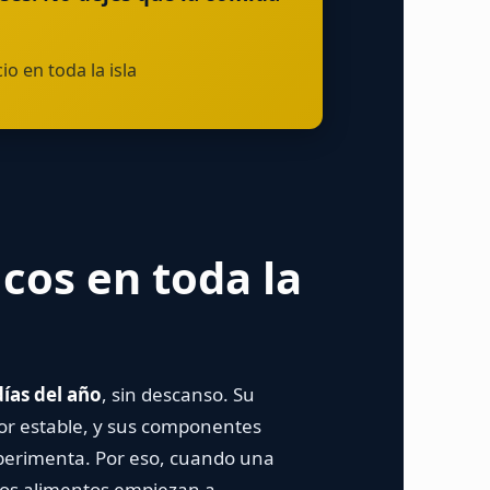
o en toda la isla
icos en toda la
días del año
, sin descanso. Su
or estable, y sus componentes
xperimenta. Por eso, cuando una
 los alimentos empiezan a