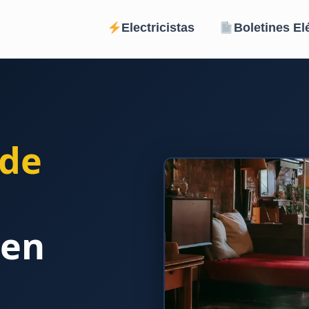
Electricistas
Boletines El
TENCIÓN AL CLIENTE 24 HORAS
CON ASISTENCIA TÉCN
¡GARANTIZADO! ¡
CONTACTA AHORA SIN COMPROMISO!
 de
☎
822 621 123
☝CLIC PARA LLAMAR☝
 en