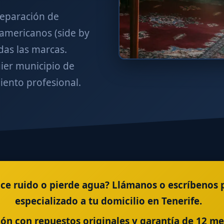
reparación de
 americanos (side by
das las marcas.
ier municipio de
iento profesional.
hace ruido o pierde agua? Llámanos o escríbenos
especializado a tu domicilio en Tenerife.
ión con repuestos originales y garantía de 12 m