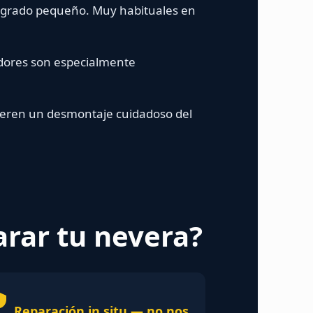
tegrado pequeño. Muy habituales en
adores son especialmente
uieren un desmontaje cuidadoso del
arar tu nevera?
Reparación in situ — no nos