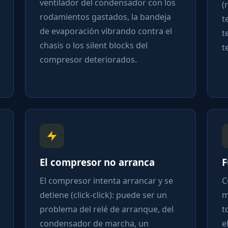
ventilador del condensador con los
(
rodamientos gastados, la bandeja
t
de evaporación vibrando contra el
t
chasis o los silent blocks del
t
compresor deteriorados.
El compresor no arranca
F
El compresor intenta arrancar y se
C
detiene (click-click): puede ser un
m
problema del relé de arranque, del
t
condensador de marcha, un
e