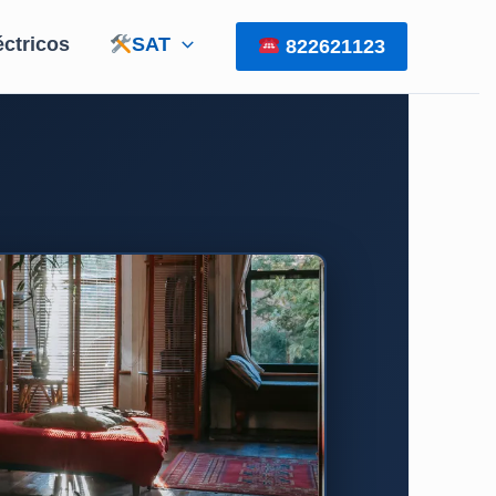
éctricos
SAT
822621123
×
ICA INMEDIATA