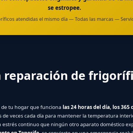
se estropee.
ríficos atendidas el mismo día — Todas las marcas — Servici
 reparación de frigoríf
o de tu hogar que funciona
las 24 horas del día, los 365 
s de veces cada día para mantener la temperatura interi
un estrés continuo que ningún otro aparato doméstico e
nte en Tenerife
, se convierte en una emergencia real: