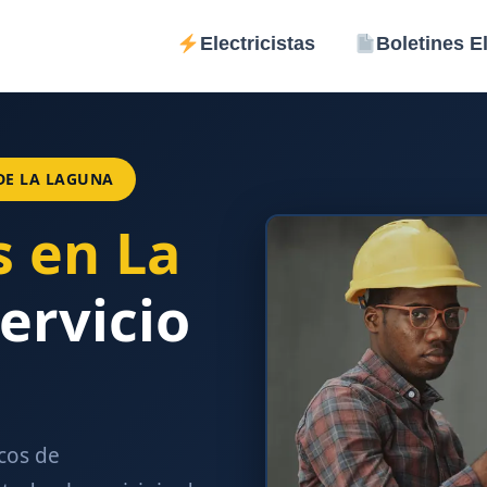
Electricistas
Boletines El
TENCIÓN AL CLIENTE 24 HORAS
CON ASISTENCIA TÉCN
DE LA LAGUNA
¡GARANTIZADO! ¡
s en La
☎
822 621 123
rvicio
cos de