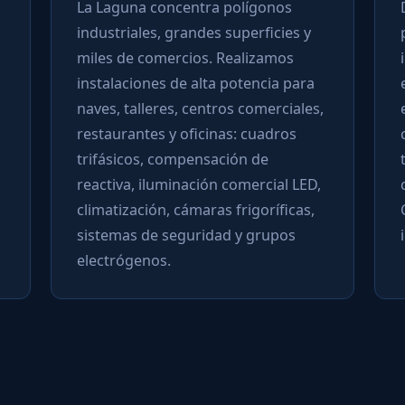
La Laguna concentra polígonos
D
industriales, grandes superficies y
p
miles de comercios. Realizamos
i
instalaciones de alta potencia para
e
naves, talleres, centros comerciales,
e
restaurantes y oficinas: cuadros
c
trifásicos, compensación de
t
reactiva, iluminación comercial LED,
c
climatización, cámaras frigoríficas,
C
sistemas de seguridad y grupos
i
electrógenos.