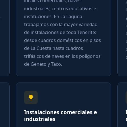
locales comerciales, naves
a
industriales, centros educativos e
l
instituciones. En La Laguna
y
trabajamos con la mayor variedad
e
de instalaciones de toda Tenerife:
t
desde cuadros domésticos en pisos
d
de La Cuesta hasta cuadros
e
trifásicos de naves en los polígonos
d
de Geneto y Taco.
Instalaciones comerciales e
I
industriales
c