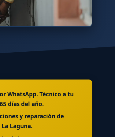
or WhatsApp. Técnico a tu
5 días del año.
aciones y reparación de
 La Laguna.