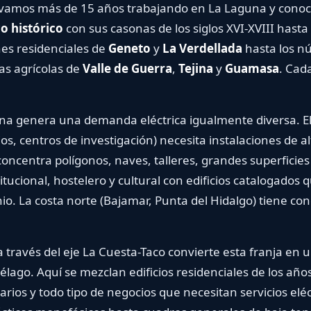
vamos más de 15 años trabajando en La Laguna y conoce
 histórico
con sus casonas de los siglos XVI-XVIII hasta 
es residenciales de
Geneto
y
La Verdellada
hasta los nú
s agrícolas de
Valle de Guerra
,
Tejina
y
Guamasa
. Cada
 genera una demanda eléctrica igualmente diversa. El s
, centros de investigación) necesita instalaciones de alta
centra polígonos, naves, talleres, grandes superficies y
itucional, hostelero y cultural con edificios catalogados 
io. La costa norte (Bajamar, Punta del Hidalgo) tiene con
través del eje La Cuesta-Taco convierte esta franja en 
lago. Aquí se mezclan edificios residenciales de los año
rios y todo tipo de negocios que necesitan servicios eléct