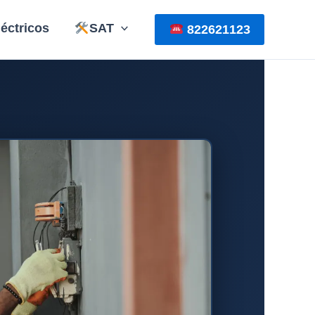
éctricos
SAT
822621123
ICA INMEDIATA