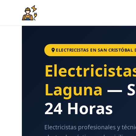
Ir
al
contenido
SERVICIO DE
A
ELECTRICISTAS EN SAN CRISTÓBAL 
Electricista
Laguna
— Se
24 Horas
Electricistas profesionales y técni