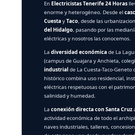
En
Electricistas Tenerife 24 Horas
lle
enorme y heterogéneo. Desde el
casco
Cuesta
y
Taco
, desde las urbanizacion
del Hidalgo
, pasando por las medianía
eléctricas y nosotros las conocemos.
La
diversidad económica
de La Laguna
(campus de Guajara y Anchieta, colegios
industrial
de La Cuesta-Taco-Geneto con
histórico combina uso residencial, inst
eléctricas respetuosas con el patrimon
salinidad y humedad.
La
conexión directa con Santa Cruz
a 
actividad económica de todo el archipié
naves industriales, talleres, concesiona