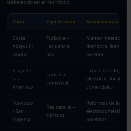
trabajando en el municipio.
Zona
Tipo de área
Servicios más de
Costa
Turística –
Mantenimiento hote
Adeje / El
residencial
domótica, iluminaci
Duque
alta
exterior
Playa de
Urgencias 24h, cua
Turística –
Las
eléctricos, locales
comercial
Américas
comerciales
Torviscas
Reformas de instala
Residencial –
/ San
electrodomésticos,
turística
Eugenio
boletines