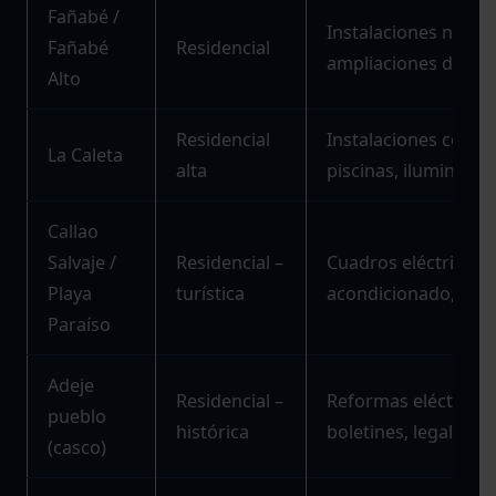
Fañabé /
Instalaciones nueva
Fañabé
Residencial
ampliaciones de pot
Alto
Residencial
Instalaciones compl
La Caleta
alta
piscinas, iluminació
Callao
Salvaje /
Residencial –
Cuadros eléctricos, 
Playa
turística
acondicionado, bole
Paraíso
Adeje
Residencial –
Reformas eléctricas
pueblo
histórica
boletines, legalizaci
(casco)