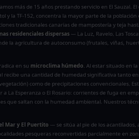
amos más de 15 años prestando servicio en El Sauzal. El
stol y la TF-152, concentra la mayor parte de la poblaci
ones tradicionales canarias de mampostería y teja hasta
nas residenciales dispersas
— La Luz, Ravelo, Las Tosca
nde la agricultura de autoconsumo (frutales, viñas, huer
 radica en su
microclima húmedo
. Al estar situado en l
auzal recibe una cantidad de humedad significativa tanto e
 vegetación) como de precipitaciones convencionales. Es
ar a La Esperanza o El Rosario: corrientes de fuga en emp
ales que saltan con la humedad ambiental. Nuestros técni
l Mar y El Puertito
— se sitúa al pie de los acantilados,
ocalidades pesqueras reconvertidas parcialmente en zon