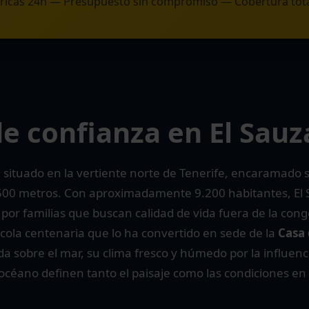
tricas 24h — Presupuesto sin compromiso — Cobertura total
de confianza en El Sauz
 situado en la vertiente norte de Tenerife, encaramado 
-500 metros. Con aproximadamente 9.200 habitantes, El 
por familias que buscan calidad de vida fuera de la con
cola centenaria que lo ha convertido en sede de la
Casa 
a sobre el mar, su clima fresco y húmedo por la influencia
océano definen tanto el paisaje como las condiciones en l