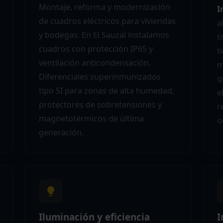
Montaje, reforma y modernización
I
de cuadros eléctricos para viviendas
a
y bodegas. En El Sauzal instalamos
t
cuadros con protección IP65 y
t
ventilación anticondensación.
m
Diferenciales superinmunizados
q
tipo SI para zonas de alta humedad,
e
protectores de sobretensiones y
r
magnetotérmicos de última
o
generación.
Iluminación y eficiencia
I