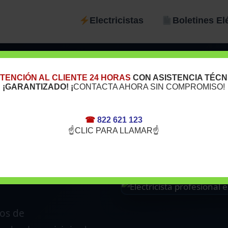
Electricistas
Boletines El
TENCIÓN AL CLIENTE 24 HORAS
CON ASISTENCIA TÉCN
¡GARANTIZADO! ¡
CONTACTA AHORA SIN COMPROMISO!
s en El
☎
822 621 123
☝CLIC PARA LLAMAR☝
vicio
cos de