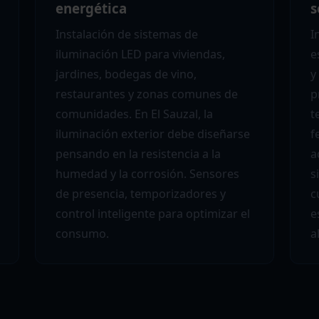
energética
s
Instalación de sistemas de
I
iluminación LED para viviendas,
e
jardines, bodegas de vino,
y
restaurantes y zonas comunes de
p
comunidades. En El Sauzal, la
t
iluminación exterior debe diseñarse
f
pensando en la resistencia a la
a
humedad y la corrosión. Sensores
s
de presencia, temporizadores y
c
control inteligente para optimizar el
e
consumo.
a