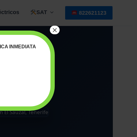
éctricos
SAT
822621123
×
ICA INMEDIATA