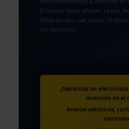
electrodomésticos a domicilio en 
El Sauzal: casco urbano, La Luz, Ra
Mesa del Mar, Las Toscas, El Guinc
del municipio.
¿Necesitas un electricist
domicilio en el 
Averías eléctricas, cor
electrodo