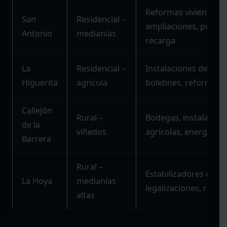
Reformas viviendas,
San
Residencial –
ampliaciones, puntos
Antonio
medianías
recarga
La
Residencial –
Instalaciones de rieg
Higuerita
agrícola
boletines, reformas
Callejón
Rural –
Bodegas, instalacion
de la
viñedos
agrícolas, energía so
Barrera
Rural –
Estabilizadores de te
La Hoya
medianías
legalizaciones, refo
altas