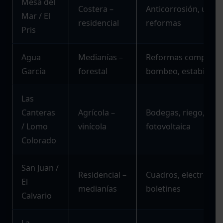
Mesa del
Costera –
Anticorrosión, urgen
Mar / El
residencial
reformas
Pris
Agua
Medianías –
Reformas completas
García
forestal
bombeo, estabilizad
Las
Canteras
Agrícola –
Bodegas, riego, mot
/ Lomo
vinícola
fotovoltaica
Colorado
San Juan /
Residencial –
Cuadros, electrodom
El
medianías
boletines
Calvario
La