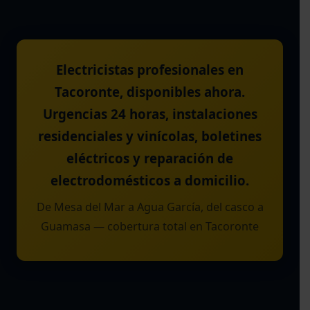
Electricistas profesionales en
Tacoronte, disponibles ahora.
Urgencias 24 horas, instalaciones
residenciales y vinícolas, boletines
eléctricos y reparación de
electrodomésticos a domicilio.
De Mesa del Mar a Agua García, del casco a
Guamasa — cobertura total en Tacoronte