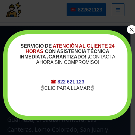
Ir
822621123
al
contenido
×
ELECTRICISTAS EN TACORONTE
SERVICIO DE
ATENCIÓN AL CLIENTE 24
HORAS
CON ASISTENCIA TÉCNICA
Electricistas en Tacoronte
—
INMEDIATA ¡GARANTIZADO! ¡
CONTACTA
AHORA SIN COMPROMISO!
Servicio 24 Horas
Electricistas profesionales y técnicos de
☎
822 621 123
☝CLIC PARA LLAMAR☝
electrodomésticos a domicilio en todo el
municipio de Tacoronte: casco urbano,
Mesa del Mar, El Pris, Agua García,
Guamasa, El Sauzal frontera, Las
Canteras, Lomo Colorado, San Juan y