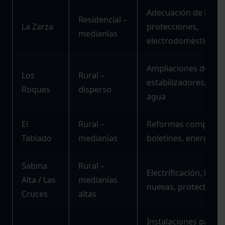
Adecuación de instal
Residencial –
La Zarza
protecciones,
medianías
electrodomésticos
Ampliaciones de pot
Los
Rural –
estabilizadores, bo
Roques
disperso
agua
El
Rural –
Reformas completas
Tablado
medianías
boletines, energía so
Sabina
Rural –
Electrificación, inst
Alta / Las
medianías
nuevas, protectores
Cruces
altas
Instalaciones para fi