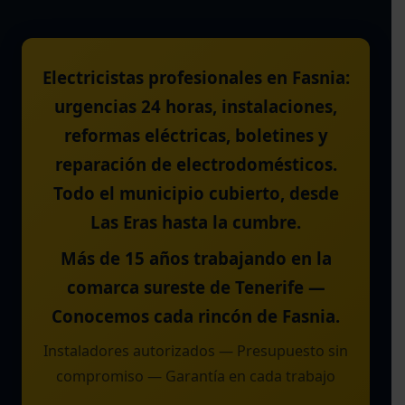
Electricistas profesionales en Fasnia:
urgencias 24 horas, instalaciones,
reformas eléctricas, boletines y
reparación de electrodomésticos.
Todo el municipio cubierto, desde
Las Eras hasta la cumbre.
Más de 15 años trabajando en la
comarca sureste de Tenerife —
Conocemos cada rincón de Fasnia.
Instaladores autorizados — Presupuesto sin
compromiso — Garantía en cada trabajo