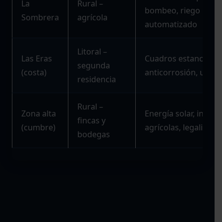
La
Rural –
bombeo, riego
Sombrera
agrícola
automatizado
Litoral –
Las Eras
Cuadros estancos IP
segunda
(costa)
anticorrosión, urgen
residencia
Rural –
Zona alta
Energía solar, instal
fincas y
(cumbre)
agrícolas, legalizaci
bodegas