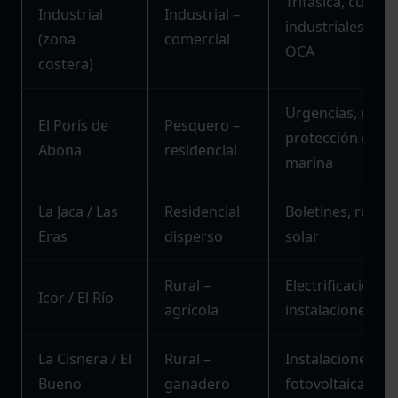
Trifásica, cuadro
Industrial
Industrial –
industriales, fot
(zona
comercial
OCA
costera)
Urgencias, refo
El Porís de
Pesquero –
protección contr
Abona
residencial
marina
La Jaca / Las
Residencial
Boletines, refor
Eras
disperso
solar
Rural –
Electrificación,
Icor / El Río
agrícola
instalaciones ais
La Cisnera / El
Rural –
Instalaciones agr
Bueno
ganadero
fotovoltaica aisl