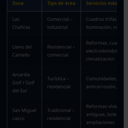
Zona
Tipo de área
Servicios más de
Las
Comercial –
Cuadros trifásicos,
Chafiras
industrial
iluminación, reacti
Reformas, cuadros
Llano del
Residencial –
electrodomésticos,
Camello
comercial
climatización
Amarilla
Turística –
Comunidades, clima
Golf / Golf
residencial
anticorrosión, urg
del Sur
Reformas vivienda
San Miguel
Tradicional –
antiguas, boletines
casco
residencial
ampliaciones